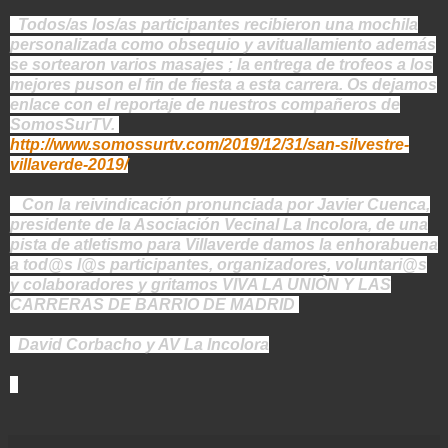
Todos/as los/as participantes recibieron una mochila
personalizada como obsequio y avituallamiento además
se sortearon varios masajes ; la entrega de trofeos a los
mejores puson el fin de fiesta a esta carrera. Os dejamos
enlace con el reportaje de nuestros compañeros de
SomosSurTV.
http://www.somossurtv.com/2019/12/31/san-silvestre-
villaverde-2019/
Con la reivindicación pronunciada por Javier Cuenca,
presidente de la Asociación Vecinal La Incolora, de una
pista de atletismo para Villaverde damos la enhorabuena
a tod@s l@s participantes, organizadores, voluntari@s
y colaboradores y gritamos VIVA LA UNIÓN Y LAS
CARRERAS DE BARRIO DE MADRID
David Corbacho y AV La Incolora