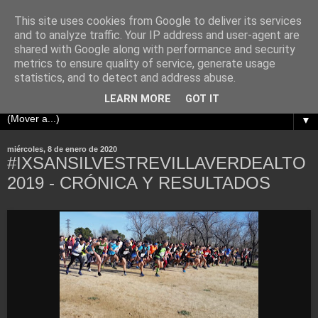
This site uses cookies from Google to deliver its services
and to analyze traffic. Your IP address and user-agent are
shared with Google along with performance and security
metrics to ensure quality of service, generate usage
statistics, and to detect and address abuse.
LEARN MORE
GOT IT
▼
miércoles, 8 de enero de 2020
#IXSANSILVESTREVILLAVERDEALTO
2019 - CRÓNICA Y RESULTADOS